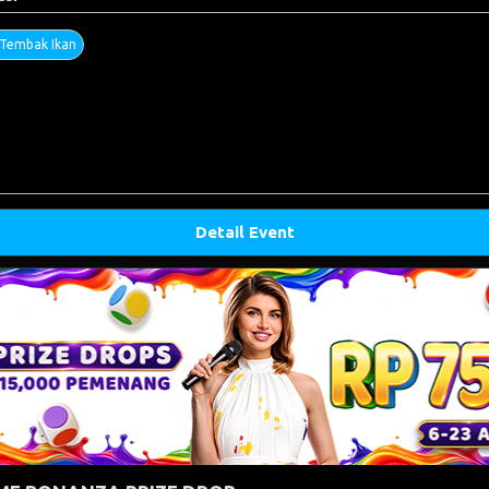
 Tembak Ikan
Detail Event