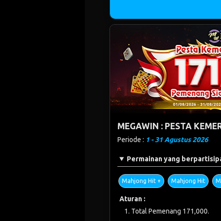
MEGAWIN : PESTA KEM
Periode :
1 - 31 Agustus 2026
Permainan yang berpartisip
Mahjong Hit +
Mahjong Hit
M
Aturan :
Total Pemenang 171,000.