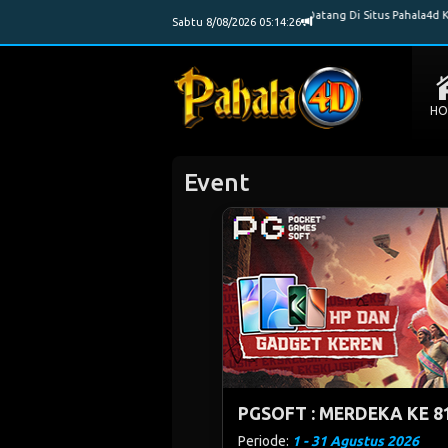
Selamat Datang Di Situs Pahala4d Kami Akan
Sabtu 8/08/2026 05:14:28
HO
Event
PGSOFT : MERDEKA KE 81
Periode:
1 - 31 Agustus 2026