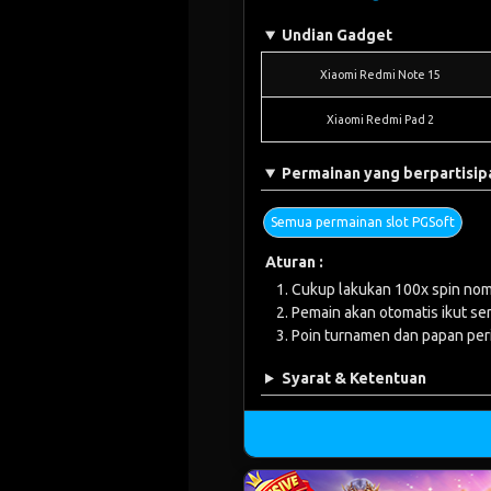
Undian Gadget
Xiaomi Redmi Note 15
Xiaomi Redmi Pad 2
Permainan yang berpartisip
Semua permainan slot PGSoft
Aturan :
Cukup lakukan 100x spin nom
Pemain akan otomatis ikut se
Poin turnamen dan papan peri
Syarat & Ketentuan