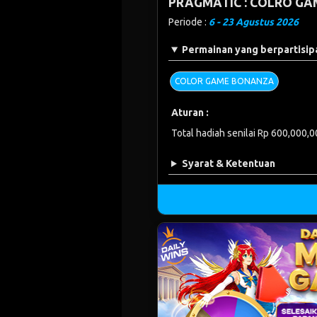
PRAGMATIC : COLRO GA
Periode :
6 - 23 Agustus 2026
Permainan yang berpartisip
COLOR GAME BONANZA
Aturan :
Total hadiah senilai Rp 600,000,0
Syarat & Ketentuan