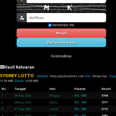
Remember Me
Masuk
Daftar Sekarang
Desktop
Wap
Hasil Keluaran
SYDNEY LOTTO
Website:
https://sydneylotto.com
, Hari:
Setiap Hari
, Tutu
13:30 WIB
, Result:
14:00 WIB
No
Tanggal
Hari
Pasaran
Result
1
09 Aug 2026
Minggu
SYL - 005
3764
2
08 Aug 2026
Sabtu
SYL - 004
1377
3
07 Aug 2026
Jumat
SYL - 003
3712
4
06 Aug 2026
Kamis
SYL - 002
7097