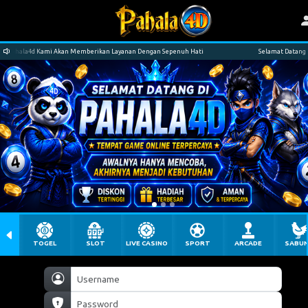
ahala4d Kami Akan Memberikan Layanan Dengan Sepenuh Hati
Selamat Datang Di Si
TOGEL
SLOT
LIVE CASINO
SPORT
ARCADE
SABU