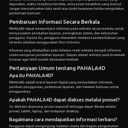
digunakan, waktu terjadinya kendala, serta pesan kesalahan yang muncul.
Jangan mencantumkan kata sandi atau kode keamanan ketika mengirimkan
permintaan bantuan.
Pembaruan Informasi Secara Berkala
PAHALA4D dapat memperbarui informasi pada website secara berkala untuk
menyesuaikan perubahan layanan, peningkatan sistem, dan kebutuhan
pengguna. Karena itu, pengguna disarankan membaca pemberitahuan yang
tersedia sebelum menggunakan fitur tertentu.
Informasi yang ditampilkan pada halaman resmi website menjadi referensi
utama mengenai perubahan layanan. Simpan alamat website pada bookmark
browser agar lebih mudah ditemukan kembali.
Pertanyaan Umum tentang PAHALA4D
Apa itu PAHALA4D?
PAHALA4D adalah brand layanan digital yang menyediakan informasi,
panduan penggunaan, pembaruan layanan, dan halaman bantuan untuk
penggunanya.
Apakah PAHALA4D dapat diakses melalui ponsel?
Ya. Website dirancang secara responsif sehingga dapat dibuka melalui
ponsel, tablet, laptop, dan komputer desktop.
Bagaimana cara mendapatkan informasi terbaru?
Pengguna dapat mengunjungi halaman utama dan bagian pengumuman