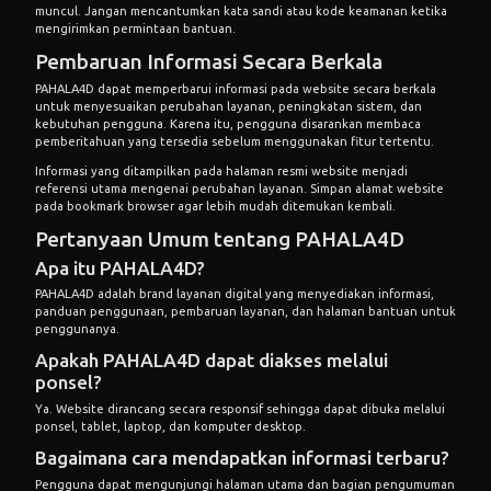
muncul. Jangan mencantumkan kata sandi atau kode keamanan ketika
mengirimkan permintaan bantuan.
Pembaruan Informasi Secara Berkala
PAHALA4D dapat memperbarui informasi pada website secara berkala
untuk menyesuaikan perubahan layanan, peningkatan sistem, dan
kebutuhan pengguna. Karena itu, pengguna disarankan membaca
pemberitahuan yang tersedia sebelum menggunakan fitur tertentu.
Informasi yang ditampilkan pada halaman resmi website menjadi
referensi utama mengenai perubahan layanan. Simpan alamat website
pada bookmark browser agar lebih mudah ditemukan kembali.
Pertanyaan Umum tentang PAHALA4D
Apa itu PAHALA4D?
PAHALA4D adalah brand layanan digital yang menyediakan informasi,
panduan penggunaan, pembaruan layanan, dan halaman bantuan untuk
penggunanya.
Apakah PAHALA4D dapat diakses melalui
ponsel?
Ya. Website dirancang secara responsif sehingga dapat dibuka melalui
ponsel, tablet, laptop, dan komputer desktop.
Bagaimana cara mendapatkan informasi terbaru?
Pengguna dapat mengunjungi halaman utama dan bagian pengumuman