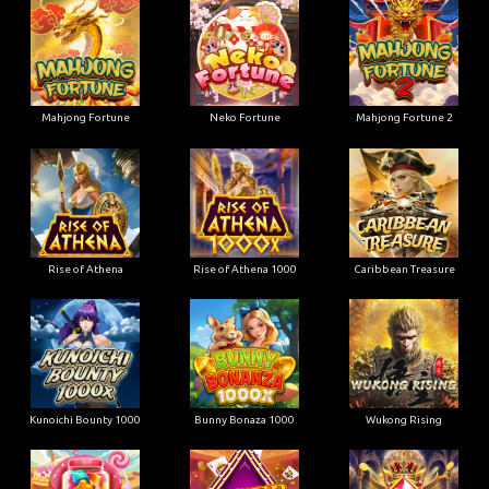
Mahjong Fortune
Neko Fortune
Mahjong Fortune 2
Rise of Athena
Rise of Athena 1000
Caribbean Treasure
Kunoichi Bounty 1000
Bunny Bonaza 1000
Wukong Rising