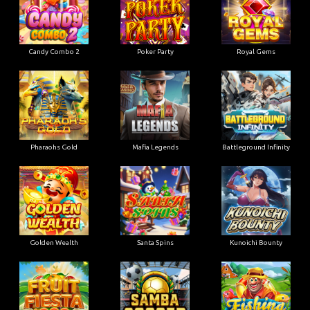
Candy Combo 2
Poker Party
Royal Gems
Pharaohs Gold
Mafia Legends
Battleground Infinity
Golden Wealth
Santa Spins
Kunoichi Bounty