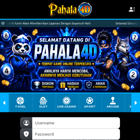
a4d Kami Akan Memberikan Layanan Dengan Sepenuh Hati
Selamat Datang Di Situs P
TOGEL
SLOT
LIVE CASINO
SPORT
ARCADE
SABU