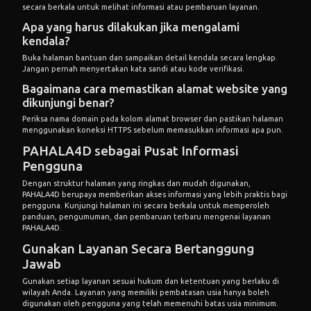
secara berkala untuk melihat informasi atau pembaruan layanan.
Apa yang harus dilakukan jika mengalami
kendala?
Buka halaman bantuan dan sampaikan detail kendala secara lengkap.
Jangan pernah menyertakan kata sandi atau kode verifikasi.
Bagaimana cara memastikan alamat website yang
dikunjungi benar?
Periksa nama domain pada kolom alamat browser dan pastikan halaman
menggunakan koneksi HTTPS sebelum memasukkan informasi apa pun.
PAHALA4D sebagai Pusat Informasi
Pengguna
Dengan struktur halaman yang ringkas dan mudah digunakan,
PAHALA4D berupaya memberikan akses informasi yang lebih praktis bagi
pengguna. Kunjungi halaman ini secara berkala untuk memperoleh
panduan, pengumuman, dan pembaruan terbaru mengenai layanan
PAHALA4D.
Gunakan Layanan Secara Bertanggung
Jawab
Gunakan setiap layanan sesuai hukum dan ketentuan yang berlaku di
wilayah Anda. Layanan yang memiliki pembatasan usia hanya boleh
digunakan oleh pengguna yang telah memenuhi batas usia minimum.