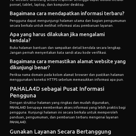
ponsel, tablet, laptop, dan komputer desktop.
Bagaimana cara mendapatkan informasi terbaru?
Pengguna dapat mengunjungi halaman utama dan bagian pengumuman
secara berkala untuk melihat informasi atau pembaruan layanan.
Apa yang harus dilakukan jika mengalami
kendala?
Buka halaman bantuan dan sampaikan detail kendala secara lengkap.
Jangan pernah menyertakan kata sandi atau kode verifikasi.
Bagaimana cara memastikan alamat website yang
dikunjungi benar?
Periksa nama domain pada kolom alamat browser dan pastikan halaman
menggunakan koneksi HTTPS sebelum memasukkan informasi apa pun.
PAHALA4D sebagai Pusat Informasi
Pengguna
Dengan struktur halaman yang ringkas dan mudah digunakan,
PAHALA4D berupaya memberikan akses informasi yang lebih praktis bagi
pengguna. Kunjungi halaman ini secara berkala untuk memperoleh
panduan, pengumuman, dan pembaruan terbaru mengenai layanan
PAHALA4D.
Gunakan Layanan Secara Bertanggung