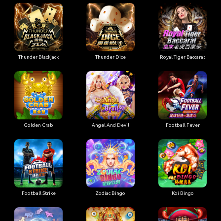
Thunder Blackjack
Thunder Dice
Royal Tiger Baccarat
Golden Crab
Angel And Devil
Football Fever
Football Strike
Zodiac Bingo
Koi Bingo