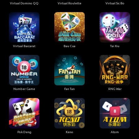
Virtual Domino QQ
Virtual Roulette
Virtual Sic Bo
Virtual Baccarat
Bau Cua
Tai Xiu
Number Game
Fan Tan
RNG War
Pok Deng
Keno
Atom