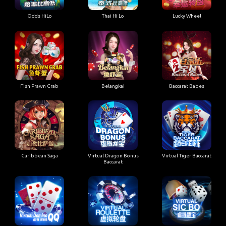
Odds HiLo
Thai Hi Lo
Lucky Wheel
Fish Prawn Crab
Belangkai
Baccarat Babes
Caribbean Saga
Virtual Dragon Bonus
Virtual Tiger Baccarat
Baccarat