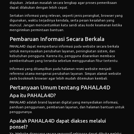
diajukan. Jelaskan masalah secara lengkap agar proses pemeriksaan
dapat dilakukan dengan lebih cepat.
Sertakan informasi yang relevan, seperti jenis perangkat, browser yang
digunakan, waktu terjadinya kendala, serta pesan kesalahan yang
muncul. Jangan mencantumkan kata sandi atau kode keamanan ketika
mengirimkan permintaan bantuan.
Pembaruan Informasi Secara Berkala
PAHALA4D dapat memperbarui informasi pada website secara berkala
untuk menyesuaikan perubahan layanan, peningkatan sistem, dan
kebutuhan pengguna. Karena itu, pengguna disarankan membaca
pemberitahuan yang tersedia sebelum menggunakan fitur tertentu.
Informasi yang ditampilkan pada halaman resmi website menjadi
referensi utama mengenai perubahan layanan. Simpan alamat website
pada bookmark browser agar lebih mudah ditemukan kembali.
Pertanyaan Umum tentang PAHALA4D
Apa itu PAHALA4D?
PAHALA4D adalah brand layanan digital yang menyediakan informasi,
panduan penggunaan, pembaruan layanan, dan halaman bantuan untuk
penggunanya.
Apakah PAHALA4D dapat diakses melalui
ponsel?
Ya. Website dirancang secara responsif sehingga dapat dibuka melalui