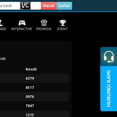
itus Pahala4d Kami Akan Memberikan Layanan Dengan Sepenuh Hati
Masuk
Daftar
ADE
INTERACTIVE
PROMOSI
EVENT
 WIB
Result
6379
6517
0976
7847
1215