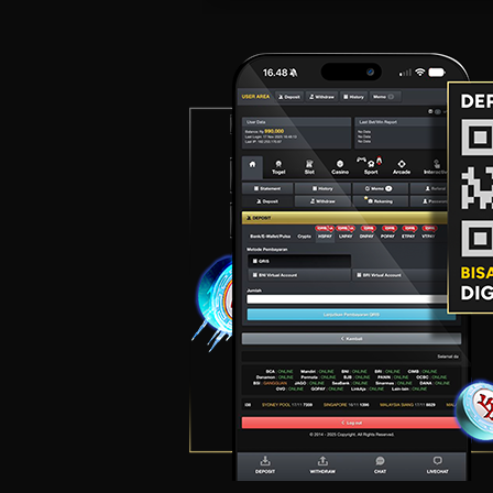
BCA
Mand
CIMB
Dan
PANIN
OC
BSI
N