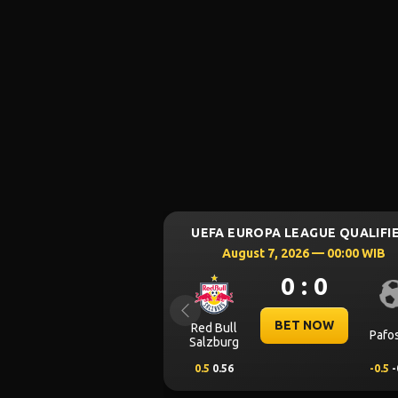
E-FOOTBALL F24 INTERNATIO
FRIENDLY
August 7, 2026 — 02:45 WIB
1 : 3
Previous
BET NOW
e-Italy
e-Wa
0.00
0.32
0.00
-