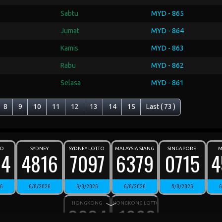
Sabtu
MYD - 865
Jumat
MYD - 864
Kamis
MYD - 863
Rabu
MYD - 862
Selasa
MYD - 861
8
9
10
11
12
13
14
15
Last ( 73 )
RO
SYDNEY
SYDNEY LOTTO
MALAYSIA SIANG
SINGAPORE
M
14
4816
7097
6379
0715
4
26
6/8/2026
6/8/2026
6/8/2026
5/8/2026
6
HONGKONG
HONGKONG LOTTO
3634
1083