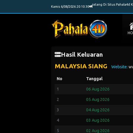
Selamat Datang Di Situs Pahala4d Kami
Kamis 6/08/2026 20:10:31
HO
Hasil Keluaran
MALAYSIA SIANG
Website:
ww
No
Tanggal
1
06 Aug 2026
2
05 Aug 2026
3
04 Aug 2026
4
03 Aug 2026
5
02 Aug 2026