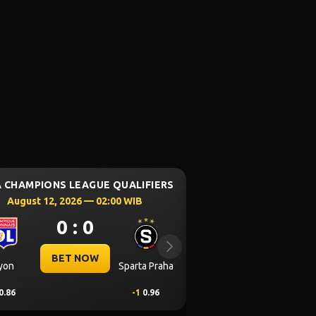
FOOTBALL F24 INTERNATIONAL
FRIENDLY
August 7, 2026 — 04:00 WIB
0 : 0
Next
BET NOW
ngland
e-Finland
5
0.70
-1.75
-0.94