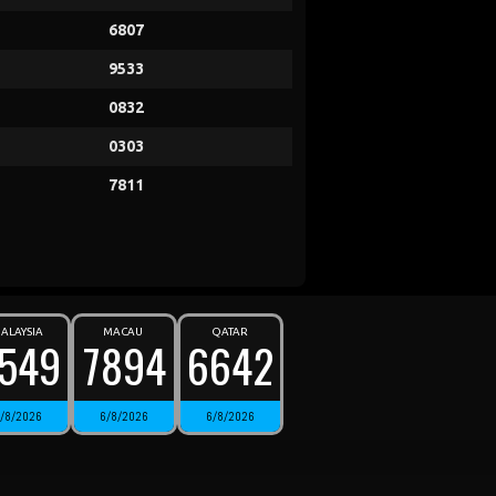
6807
9533
0832
0303
7811
ALAYSIA
MACAU
QATAR
549
7894
6642
/8/2026
6/8/2026
6/8/2026