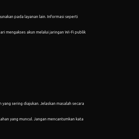
nakan pada layanan lain. Informasi seperti
i mengakses akun melalui jaringan Wi-Fi publik
ang sering diajukan. Jelaskan masalah secara
esalahan yang muncul. Jangan mencantumkan kata