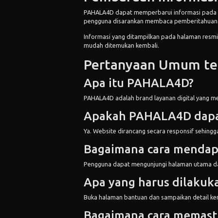
PAHALA4D dapat memperbarui informasi pada we
pengguna disarankan membaca pemberitahuan y
Informasi yang ditampilkan pada halaman resm
mudah ditemukan kembali.
Pertanyaan Umum t
Apa itu PAHALA4D?
PAHALA4D adalah brand layanan digital yang m
Apakah PAHALA4D dapat
Ya. Website dirancang secara responsif sehingg
Bagaimana cara mendapa
Pengguna dapat mengunjungi halaman utama da
Apa yang harus dilakuk
Buka halaman bantuan dan sampaikan detail kend
Bagaimana cara memasti